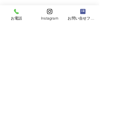
お電話
Instagram
お問い合せフォーム
コメント
7月の予定
コメントを追加…
6月20日 お寺
い
大本山永平寺名古屋別院
愛知県名古屋市の