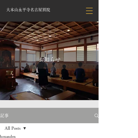
大本山永平寺名古屋別院
お知らせ
記事
All Posts
houanden