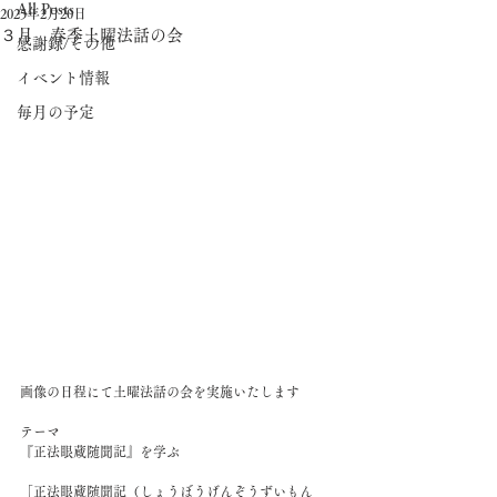
All Posts
2025年2月20日
３月 春季土曜法話の会
感謝録/その他
イベント情報
毎月の予定
画像の日程にて土曜法話の会を実施いたします
テーマ
『正法眼蔵随聞記』を学ぶ
「正法眼蔵随聞記（しょうぼうげんぞうずいもん