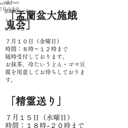
All Posts
6月18日
7月の予定
感謝録/その他
「盂蘭盆大施餓
イベント情報
鬼会」
毎月の予定
７月１０日（金曜日）
時間：８時～１２時まで
随時受付しております。
お抹茶、冷たいうどん・ゴマ豆
腐を用意してお待ちしておりま
す。
「精霊送り」
７月１５日（水曜日）
時間：１８時~２０時まで