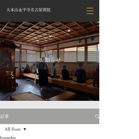
大本山永平寺名古屋別院
お知らせ
記事
All Posts
houanden