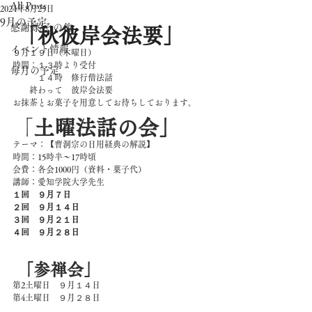
All Posts
2024年8月25日
9月の予定
感謝録/その他
「秋彼岸会法要」
イベント情報
９月１９日（木曜日）
時間：１３時より受付
毎月の予定
　　　１４時　修行僧法話
　　終わって　彼岸会法要
お抹茶とお菓子を用意してお待ちしております。
「
土曜法話の会」
テーマ：【曹洞宗の日用経典の解説】
時間：15時半～17時頃
会費：各会1000円（資料・菓子代）
講師：愛知学院大学先生
１回　９月７日
２回　９月１４日
３回　９月２１日
４回　９月２８日
「参禅会」
第2土曜日　９月１４日
第4土曜日　９月２８日