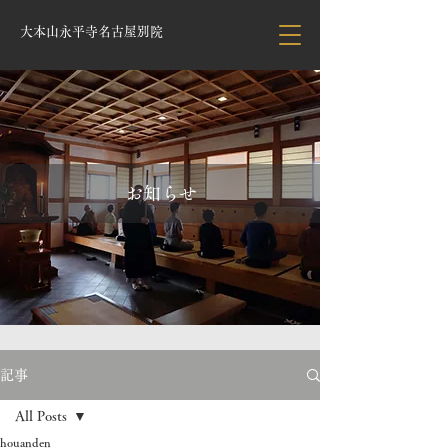
大本山永平寺名古屋別院
お知らせ
記事
All Posts
houanden