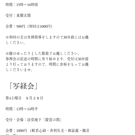
時間：15時～16時頃
受付：東側玄関
会費：500円（初回は1000円）
※初回の方は坐禅指導をしますので30分前にはお越
しください。
※膝のゆったりとした服装でお越しください。
参禅会は記述の時間に坐り始めます。受付は30分前
より行っておりますので、時間に余裕をもってお越
しくださいませ。
「写経会」
第4土曜日　９月２８日　
時間：13時～14時半
受付・会場：法堂地下「慶雲の間」 
会費：1000円 （般若心経・舎利礼文・修証義・観音