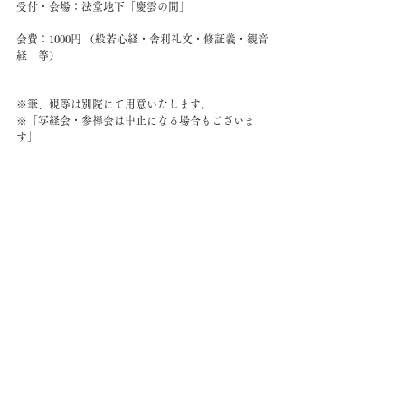
受付・会場：法堂地下「慶雲の間」 
会費：1000円 （般若心経・舎利礼文・修証義・観音
経　等）
※筆、硯等は別院にて用意いたします。
※「写経会・参禅会は中止になる場合もございま
す」 