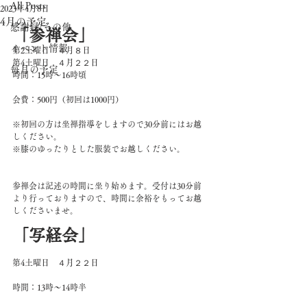
All Posts
2023年4月8日
4月の予定
感謝録/その他
「参禅会」
イベント情報
第2土曜日　４月８日
第4土曜日　４月２２日
毎月の予定
時間：15時～16時頃
会費：500円（初回は1000円）
※初回の方は坐禅指導をしますので30分前にはお越
しください。
※膝のゆったりとした服装でお越しください。
参禅会は記述の時間に坐り始めます。受付は30分前
より行っておりますので、時間に余裕をもってお越
しくださいませ。
「写経会」
第4土曜日　４月２２日　
時間：13時～14時半