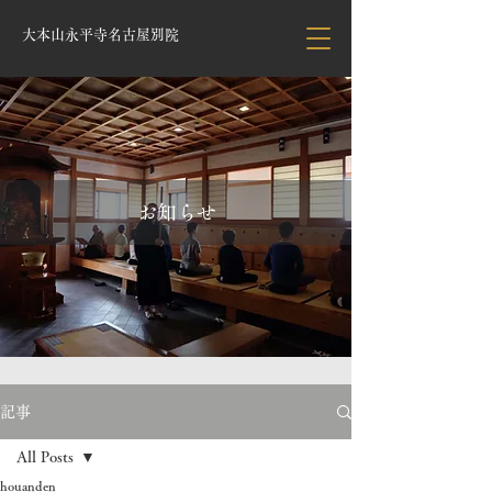
大本山永平寺名古屋別院
お知らせ
記事
All Posts
houanden